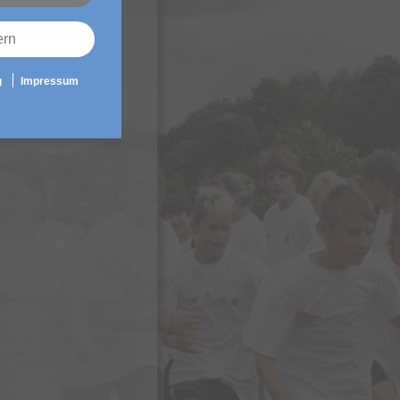
ern
g
Impressum