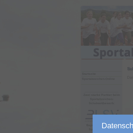
Sc
Startseite
Das
Sportabzeichen-Online
___________________
Zwei starke Partner beim
Sportabzeichen-
Schulwettbewerb:
Datensch
Bayerischer Landes-
Sportverband e.V.