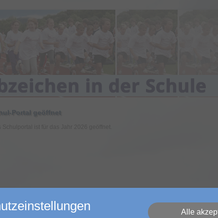
hul-Portal geöffnet
 Schulportal ist für das Jahr 2026 geöffnet.
utzeinstellungen
Alle akzep