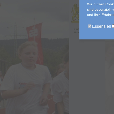
Wir nutzen Cooki
sind essenziell,
und Ihre Erfahr
Bayerisches
Essenziell
Staatsministerium für
Unterricht und Kultus